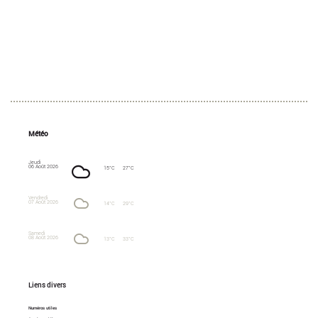
Météo
Jeudi
06 Août 2026
15°C
27°C
Vendredi
07 Août 2026
14°C
29°C
Samedi
08 Août 2026
13°C
33°C
Liens divers
Numéros utiles